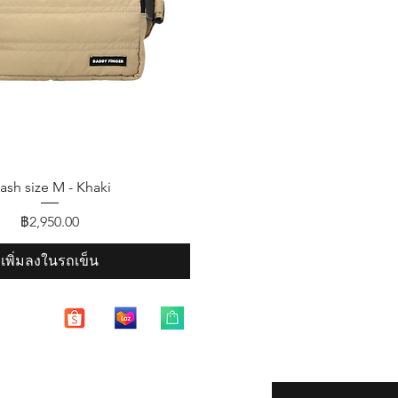
ดูข้อมูลด่วน
ash size M - Khaki
ราคา
฿2,950.00
เพิ่มลงในรถเข็น
Enter your email here
eturns