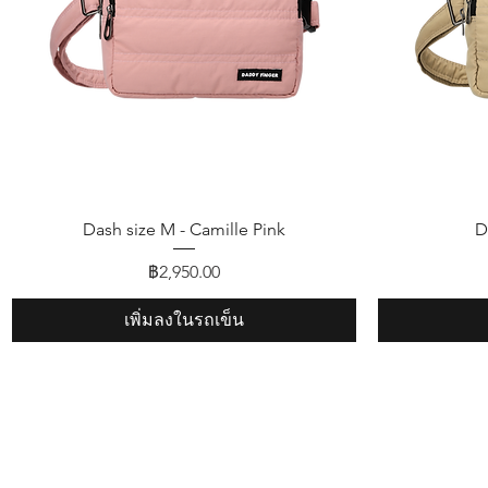
ดูข้อมูลด่วน
Dash size M - Camille Pink
D
ราคา
฿2,950.00
เพิ่มลงในรถเข็น
Shop
FAQ
About Us
Shipping & R