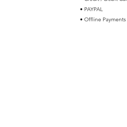
• PAYPAL
• Offline Payments
Shop
FAQ
About Us
Shipping & R