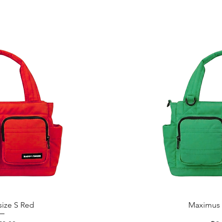
ูลด่วน
ดูข้
ize S Red
Maximus 