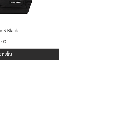
ด่วน
e S Black
.00
รถเข็น
Shop
FAQ
About Us
Shipping & R
Blog
Warranty