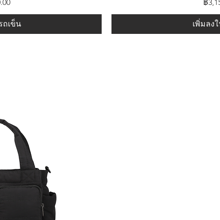
ราค
.00
฿3,1
รถเข็น
เพิ่มลง