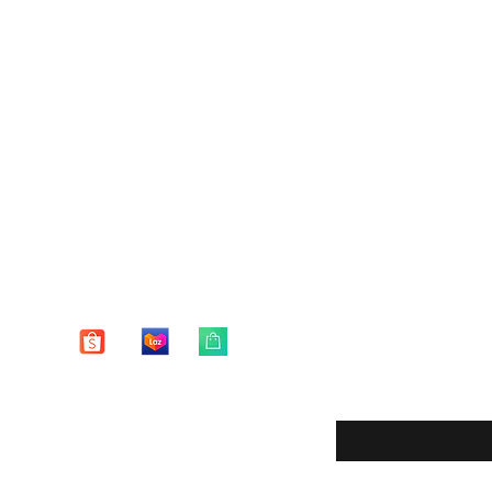
Enter your email here
eturns