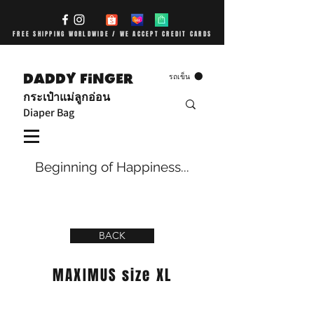
FREE SHIPPING WORLDWIDE / WE ACCEPT CREDIT CARDS
DADDY FiNGER
รถเข็น
กระเป๋าแม่ลูกอ่อน
Diaper Bag
Beginning of Happiness...
BACK
MAXIMUS size XL