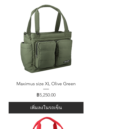
Maximus size XL Olive Green
ราคา
฿5,250.00
เพิ่มลงในรถเข็น