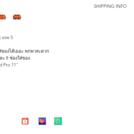
Replacement within 
ด้านนอก ทำจากผ้า
SHIPPING INFO
1 years for free Repai
ด้านในเป็นผ้าทอธ
บุโฟมทั้งใบ
Free Shipping in Tha
*หากสินค้าชำรุด มีตำ
มีช่องซิป 5 ช่อง
15 วัน หลังจากได้รับสิ
มีช่องจัดใส่ของรวม
** บริการซ่อมฟรี 1 ปี 
มีช่องใส่ขวดน้ำ
 size S
การชำระเงินไว้ยืนยัน
ใส่ iPad Pro 11" ได
น้ำหนักเบา เพียง 5
ส่ของได้เยอะ พกพาสะดวก
หมายเหตุ
ตัวกระเป๋าและสายส
**
บริการซ่อมฟรี หมาย
ละ 8 ช่องใส่ของ
ปรับความยาวสายสะ
- ซิปแตก ซิปหลุด หัก 
ad Pro 11"
มีตัวล็อคหน้าอก เ
- ตะเข็บหลุด ปริแตก 
อุปกรณ์เสริม(มาพร้อมส
สายสะพายหลัง มีให้
บริการซ่อมฟรี "ไม่ร
สายสะพายหลังปรั
- รอยฉีกขาดของตัวกระ
ตัวล็อคหน้าอก
ของมีคม
- ตัวกระเป๋าเสียหายจ
- คราบ รอยเปื้อย รอย
"การซ่อมแซม"
จะทำให
กลับมาใช้งานได้ปกติ 
ได้"