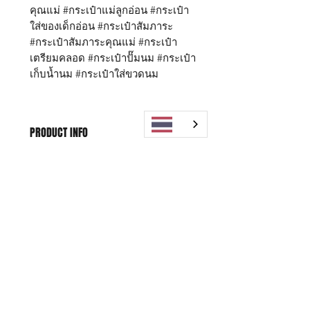
คุณแม่ #กระเป๋าแม่ลูกอ่อน #กระเป๋า
ใส่ของเด็กอ่อน #กระเป๋าสัมภาระ
#กระเป๋าสัมภาระคุณแม่ #กระเป๋า
เตรียมคลอด #กระเป๋าปั๊มนม #กระเป๋า
เก็บน้ำนม #กระเป๋าใส่ขวดนม
PRODUCT INFO
กระเป๋า Daddy Finger รุ่น Start-X size
WARRANTY POLICY
M
ขนาด กว้าง 14 x ยาว 32 x สูง 27 ซม.
Replacement within 15 days,
Start คุณสมบัติ
SHIPPING INFO
1 years for free Repairing
ด้านนอกเป็นผ้าไนล่อนพิเศษ กันน้ำ
100%
Free shipping worldwide
*หากสินค้าชำรุด มีตำหนิ สามารถ
ด้านใน เป็นผ้าทอมือ ไม่พิมพ์สี
เปลี่ยนสินค้าได้ภายใน 15 วัน หลังจาก
มี 3 ช่องใหญ่ แยกสัดส่วน หาของ
ได้รับสินค้า
ง่าย
** บริการซ่อมฟรี 1 ปี นับจากวันที่
มีช่องใส่ของรวม 18 ช่อง (เพิ่มช่อง
Shop
FAQ
ซื้อ (โปรดเก็บหลักฐานการชำระเงินไว้
ด้านหน้า และ ช่องด้านหลัง