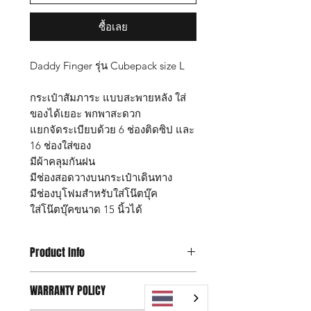
ซื้อเลย
Daddy Finger รุ่น Cubepack size L
กระเป๋าสัมภาระ แบบสะพายหลัง ใส่
ของได้เยอะ พกพาสะดวก
แยกจัดระเบียบด้วย 6 ช่องติดซิป และ
16 ช่องใส่ของ
มีผ้าคลุมกันฝน
มีช่องสอดวางบนกระเป๋าเดินทาง
มีช่องบุโฟมสำหรับใส่โน๊ตบุ๊ค
ใส่โน๊ตบุ๊คขนาด 15 นิ้วได้
Product Info
กระเป๋า Daddy Finger รุ่น Cubepack
WARRANTY POLICY
size L
ขนาด กว้าง 18 x ยาว 29 x สูง 44 ซม.