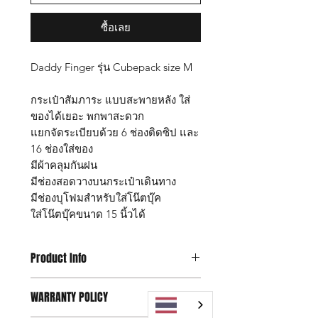
ซื้อเลย
Daddy Finger รุ่น Cubepack size M
กระเป๋าสัมภาระ แบบสะพายหลัง ใส่
ของได้เยอะ พกพาสะดวก
แยกจัดระเบียบด้วย 6 ช่องติดซิป และ
16 ช่องใส่ของ
มีผ้าคลุมกันฝน
มีช่องสอดวางบนกระเป๋าเดินทาง
มีช่องบุโฟมสำหรับใส่โน๊ตบุ๊ค
ใส่โน๊ตบุ๊คขนาด 15 นิ้วได้
Product Info
กระเป๋า Daddy Finger รุ่น Cubepack
WARRANTY POLICY
size L
ขนาด กว้าง 16 x ยาว 27 x สูง 37 ซม.