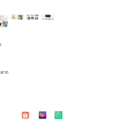
📌 ด้านใน เป็นผ้าไนล
📌 มีช่องใส่ของรวม 6
Free shipping world
*หากสินค้าชำรุด มีตำ
📌 มีช่องสอดสำหรับว
15 วัน หลังจากได้รับสิ
📌 มีสายสะพาย cross
** บริการซ่อมฟรี 1 ปี 
● น้ำหนักเบา 690 กรั
การชำระเงินไว้ยืนยัน
Daddy Finger รุ่น Du
มีให้เลือกทั้งหมด 5 สี
หมายเหตุ
ำ
เหมาะสำหรับ
**
บริการซ่อมฟรี หมาย
คุณพ่อ คุณแม่พาลูกทำก
- ซิปแตก ซิปหลุด หัก 
คุณพ่อ คุณแม่ที่ชอบเด
- ตะเข็บหลุด ปริแตก 
อลาก
บริการซ่อมฟรี "ไม่ร
#DaddyFinger #diaper
- รอยฉีกขาดของตัวกระ
อ่อน #กระเป๋าใส่ของเ
ของมีคม
สัมภาระคุณแม่ #กระเ
- ตัวกระเป๋าเสียหายจ
#กระเป๋าเก็บน้ำนม #
- คราบ รอยเปื้อย รอย
"การซ่อมแซม"
จะทำให
กลับมาใช้งานได้ปกติ 
ได้"
Enter your email here