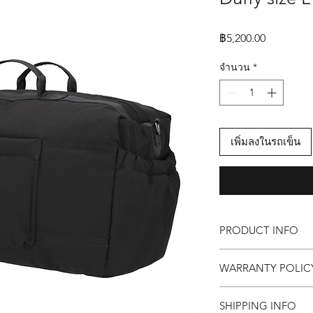
ราคา
฿5,200.00
จำนวน
*
เพิ่มลงในรถเข็น
PRODUCT INFO
กระเป๋า Daddy Finger 
WARRANTY POLI
ขนาด กว้าง 29 x ยาว 4
Maxy คุณสมบัติ
Replacement within 
📌 ด้านนอกเป็นผ้าไนล
SHIPPING INFO
1 years for free Repai