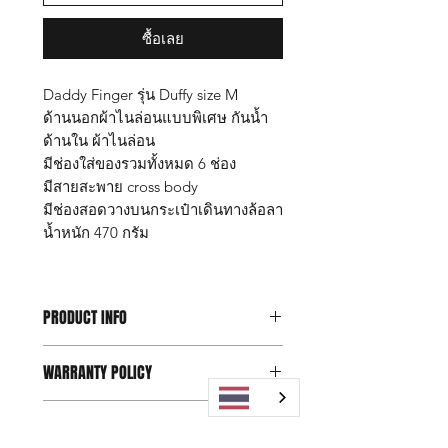
ซื้อเลย
Daddy Finger รุ่น Duffy size M
ด้านนอกผ้าไนล่อนแบบพิเศษ กันน้ำ
ด้านใน ผ้าไนล่อน
มีช่องใส่ของรวมทั้งหมด 6 ช่อง
มีสายสะพาย cross body
มีช่องสอดวางบนกระเป๋าเดินทางล้อลา
น้ำหนัก 470 กรัม
PRODUCT INFO
กระเป๋า Daddy Finger รุ่น Duffy size M
WARRANTY POLICY
ขนาด กว้าง 23 x ยาว 43 x สูง 23 ซม.
Maxy คุณสมบัติ
Replacement within 15 days,
📌 ด้านนอกเป็นผ้าไนล่อนพิเศษ กันน้ำ
SHIPPING INFO
1 years for free Repairing
100%