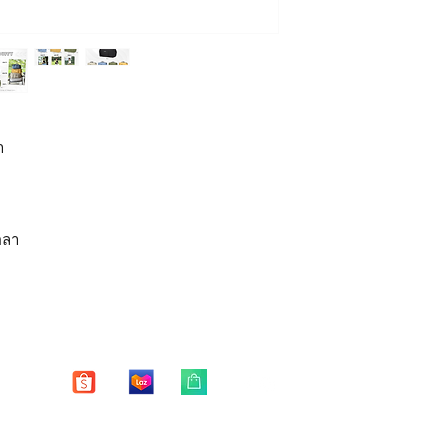
📌 ด้านใน เป็นผ้าไนล
📌 มีช่องใส่ของรวม 6
Free shipping world
*หากสินค้าชำรุด มีตำ
📌 มีช่องสอดสำหรับว
15 วัน หลังจากได้รับสิ
📌 มีสายสะพาย cross
** บริการซ่อมฟรี 1 ปี 
● น้ำหนักเบา 390 กรั
การชำระเงินไว้ยืนยัน
Daddy Finger รุ่น Du
มีให้เลือกทั้งหมด 5 สี
หมายเหตุ
ำ
เหมาะสำหรับ
**
บริการซ่อมฟรี หมาย
คุณพ่อ คุณแม่พาลูกทำก
- ซิปแตก ซิปหลุด หัก 
คุณพ่อ คุณแม่ที่ชอบเด
- ตะเข็บหลุด ปริแตก 
อลา
บริการซ่อมฟรี "ไม่ร
#DaddyFinger #diaper
- รอยฉีกขาดของตัวกระ
อ่อน #กระเป๋าใส่ของเ
ของมีคม
สัมภาระคุณแม่ #กระเ
- ตัวกระเป๋าเสียหายจ
#กระเป๋าเก็บน้ำนม #
- คราบ รอยเปื้อย รอย
"การซ่อมแซม"
จะทำให
กลับมาใช้งานได้ปกติ 
ได้"
Enter your email here