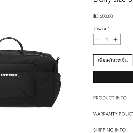
ราคา
฿3,600.00
จำนวน
*
เพิ่มลงในรถเข็น
PRODUCT INFO
กระเป๋า Daddy Finger 
WARRANTY POLI
ขนาด กว้าง 21 x ยาว 3
Maxy คุณสมบัติ
Replacement within 
📌 ด้านนอกเป็นผ้าไนล
SHIPPING INFO
1 years for free Repai