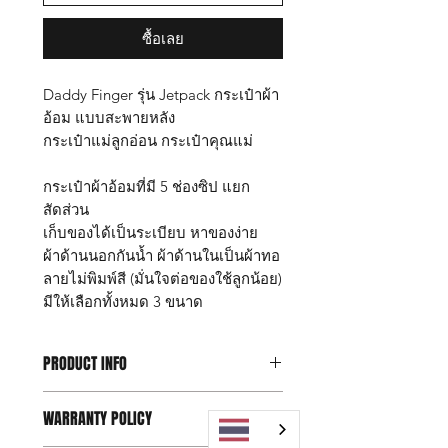
ซื้อเลย
Daddy Finger รุ่น Jetpack กระเป๋าผ้า
อ้อม แบบสะพายหลัง
กระเป๋าแม่ลูกอ่อน กระเป๋าคุณแม่
กระเป๋าผ้าอ้อมที่มี 5 ช่องซิป แยก
สัดส่วน
เก็บของได้เป็นระเบียบ หาของง่าย
ผ้าด้านนอกกันน้ำ ผ้าด้านในเป็นผ้าทอ
ลายไม่พิมพ์สี (มั่นใจต่อของใช้ลูกน้อย)
มีให้เลือกทั้งหมด 3 ขนาด
PRODUCT INFO
กระเป๋า Daddy Finger รุ่น Jetpack size
WARRANTY POLICY
L
ขนาด กว้าง 20 x ยาว 30 x สูง 47 ซม.