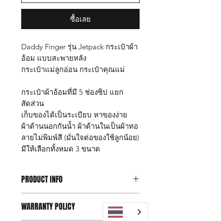
ซื้อเลย
Daddy Finger รุ่น Jetpack กระเป๋าผ้า
อ้อม แบบสะพายหลัง
กระเป๋าแม่ลูกอ่อน กระเป๋าคุณแม่
กระเป๋าผ้าอ้อมที่มี 5 ช่องซิป แยก
สัดส่วน
เก็บของได้เป็นระเบียบ หาของง่าย
ผ้าด้านนอกกันน้ำ ผ้าด้านในเป็นผ้าทอ
ลายไม่พิมพ์สี (มั่นใจต่อของใช้ลูกน้อย)
มีให้เลือกทั้งหมด 3 ขนาด
PRODUCT INFO
กระเป๋า Daddy Finger รุ่น Jetpack size
WARRANTY POLICY
M
ขนาด กว้าง 17 x ยาว 25 x สูง 42 ซม.