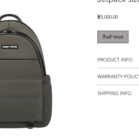
ราคา
฿5,000.00
สินค้าหมด
PRODUCT INFO
กระเป๋า Daddy Finger 
WARRANTY POLI
ขนาด กว้าง 17 x ยาว 2
JetPack size M คุณสม
Replacement within 
📌 ด้านนอกเป็นผ้าไนล
SHIPPING INFO
1 years for free Repai
📌 ด้านใน เป็นผ้าทอมือ
📌 มี 5 ช่องซิป
Free shipping world
*หากสินค้าชำรุด มีตำ
📌 มีช่องใส่ของรวม 
15 วัน หลังจากได้รับสิ
📌 มีช่องสอดสำหรับว
** บริการซ่อมฟรี 1 ปี 
📌 ตัวกระเป๋าและสาย
การชำระเงินไว้ยืนยัน
📌 มีตัวล็อคหน้าอก
📌 มีช่องใส่โน๊ตบุ๊ค 