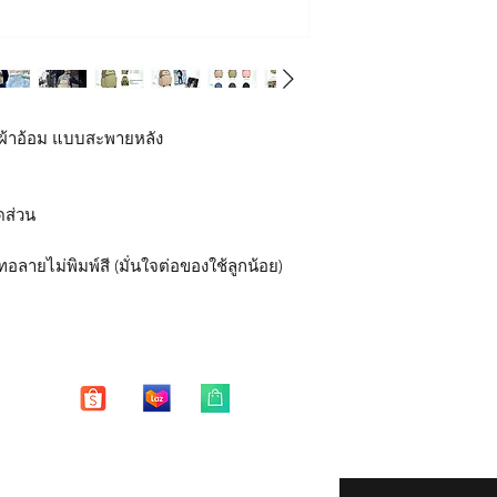
หมายเหตุ
Daddy Finger กระเป๋าค
**
บริการซ่อมฟรี หมาย
Jetpack
- ซิปแตก ซิปหลุด หัก 
มีให้เลือกทั้งหมด 6 สี
- ตะเข็บหลุด ปริแตก 
เหมาะสำหรับ
คุณพ่อคุณแม่พาลูกเที่ย
บริการซ่อมฟรี "ไม่ร
คุณแม่เตรียมคลอด จั
๋าผ้าอ้อม แบบสะพายหลัง
- รอยฉีกขาดของตัวกระ
คุณแม่ลูกอ่อน วัยแรกเ
ของมีคม
คุณพ่อ คุณแม่พาลูกทำ
- ตัวกระเป๋าเสียหายจ
คุณพ่อ คุณแม่ที่ชอบอ
- คราบ รอยเปื้อย รอย
ัดส่วน
#DaddyFinger #diaper
"การซ่อมแซม"
จะทำให
ทอลายไม่พิมพ์สี (มั่นใจต่อของใช้ลูกน้อย)
อ่อน #กระเป๋าใส่ของเ
กลับมาใช้งานได้ปกติ 
สัมภาระคุณแม่ #กระเ
ได้"
#กระเป๋าเก็บน้ำนม #
Enter your email here
eturns