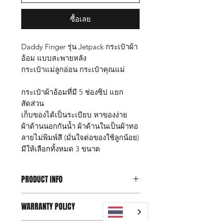
ซื้อเลย
Daddy Finger รุ่น Jetpack กระเป๋าผ้า
อ้อม แบบสะพายหลัง
กระเป๋าแม่ลูกอ่อน กระเป๋าคุณแม่
กระเป๋าผ้าอ้อมที่มี 5 ช่องซิป แยก
สัดส่วน
เก็บของได้เป็นระเบียบ หาของง่าย
ผ้าด้านนอกกันน้ำ ผ้าด้านในเป็นผ้าทอ
ลายไม่พิมพ์สี (มั่นใจต่อของใช้ลูกน้อย)
มีให้เลือกทั้งหมด 3 ขนาด
PRODUCT INFO
กระเป๋า Daddy Finger รุ่น Jetpack size
WARRANTY POLICY
S
***มีสายสะพายให้ 2 แบบ