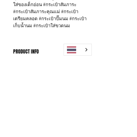
ใส่ของเด็กอ่อน #กระเป๋าสัมภาระ
#กระเป๋าสัมภาระคุณแม่ #กระเป๋า
เตรียมคลอด #กระเป๋าปั๊มนม #กระเป๋า
เก็บน้ำนม #กระเป๋าใส่ขวดนม
PRODUCT INFO
กระเป๋า Daddy Finger รุ่น Start-X
WARRANTY POLICY
ขนาด กว้าง 17 x ยาว 39 x สูง 31 ซม.
Start คุณสมบัติ
Replacement within 15 days,
ด้านนอกเป็นผ้าไนล่อนพิเศษ กันน้ำ
SHIPPING INFO
1 years for free Repairing
100%
ด้านใน เป็นผ้าทอมือ ไม่พิมพ์สี
Free shipping worldwide
*หากสินค้าชำรุด มีตำหนิ สามารถ
มี 3 ช่องใหญ่ แยกสัดส่วน หาของ
เปลี่ยนสินค้าได้ภายใน 15 วัน หลังจาก
ง่าย
ได้รับสินค้า
มีช่องใส่ของรวม 18 ช่อง (เพิ่มช่อง
** บริการซ่อมฟรี 1 ปี นับจากวันที่
ด้านหน้า และ ช่องด้านหลัง
Shop
FAQ
ซื้อ (โปรดเก็บหลักฐานการชำระเงินไว้
กระเป๋า)***
ยืนยัน)
About Us
Shipping & Returns
มีที่แขวนผ้าด้านนอก