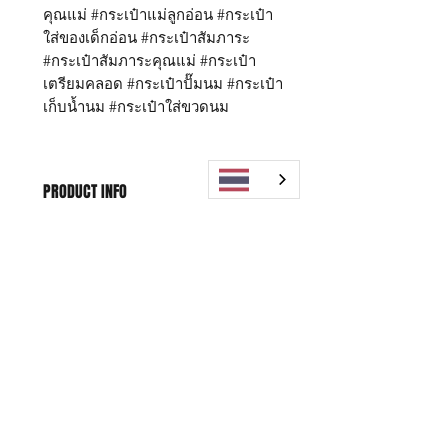
คุณแม่ #กระเป๋าแม่ลูกอ่อน #กระเป๋า
ใส่ของเด็กอ่อน #กระเป๋าสัมภาระ
#กระเป๋าสัมภาระคุณแม่ #กระเป๋า
เตรียมคลอด #กระเป๋าปั๊มนม #กระเป๋า
เก็บน้ำนม #กระเป๋าใส่ขวดนม
PRODUCT INFO
กระเป๋า Daddy Finger รุ่น Start-X size
WARRANTY POLICY
M
ขนาด กว้าง 14 x ยาว 32 x สูง 27 ซม.
Replacement within 15 days,
Start คุณสมบัติ
SHIPPING INFO
1 years for free Repairing
ด้านนอกเป็นผ้าไนล่อนพิเศษ กันน้ำ
100%
Free shipping worldwide
*หากสินค้าชำรุด มีตำหนิ สามารถ
ด้านใน เป็นผ้าทอมือ ไม่พิมพ์สี
เปลี่ยนสินค้าได้ภายใน 15 วัน หลังจาก
มี 3 ช่องใหญ่ แยกสัดส่วน หาของ
ได้รับสินค้า
ง่าย
** บริการซ่อมฟรี 1 ปี นับจากวันที่
มีช่องใส่ของรวม 18 ช่อง (เพิ่มช่อง
Shop
FAQ
ซื้อ (โปรดเก็บหลักฐานการชำระเงินไว้
ด้านหน้า และ ช่องด้านหลัง