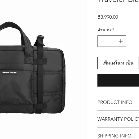
ราคา
฿3,990.00
จำนวน
*
เพิ่มลงในรถเข็น
PRODUCT INFO
กระเป๋า Daddy Finger 
WARRANTY POLI
ขนาด กว้าง 20 x ยาว 5
คุณสมบัติ
Replacement within 
ด้านนอก ทำจากผ้า
SHIPPING INFO
1 years for free Repai