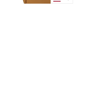
Cubepack size S Peanut Brown
ราคา
฿4,990.00
เพิ่มลงในรถเข็น
Shop
FAQ
About Us
Shipping & Returns
Blog
Warranty
Contact
Store Policy