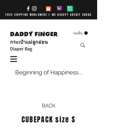
FREE SHIPPING WORLDWIDE / WE ACCEPT CREDIT CARDS
DADDY FiNGER
รถเข็น
กระเป๋าแม่ลูกอ่อน
Diaper Bag
Beginning of Happiness...
BACK
CUBEPACK size S