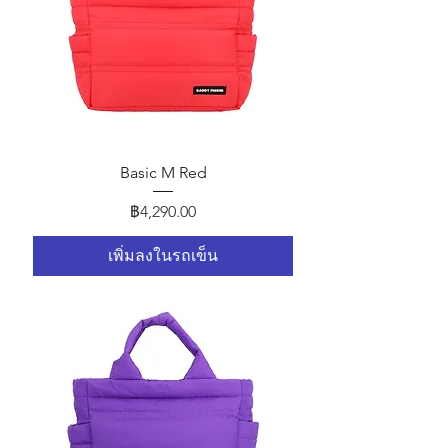
Basic M Red
ราคา
฿4,290.00
เพิ่มลงในรถเข็น