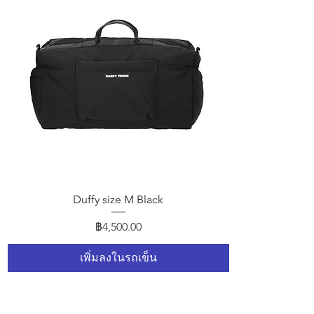
ดูข้อมูลด่วน
Duffy size M Black
ราคา
฿4,500.00
เพิ่มลงในรถเข็น