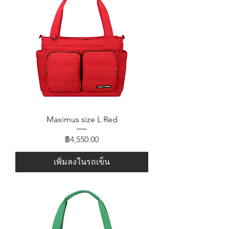
Maximus size L Red
ราคา
฿4,550.00
เพิ่มลงในรถเข็น