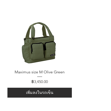
Maximus size M Olive Green
ราคา
฿3,450.00
เพิ่มลงในรถเข็น