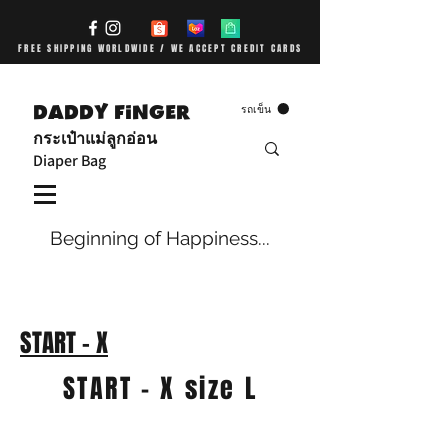
FREE SHIPPING WORLDWIDE / WE ACCEPT CREDIT CARDS
DADDY FiNGER
รถเข็น
กระเป๋าแม่ลูกอ่อน
Diaper Bag
Beginning of Happiness...
START - X
START - X size L