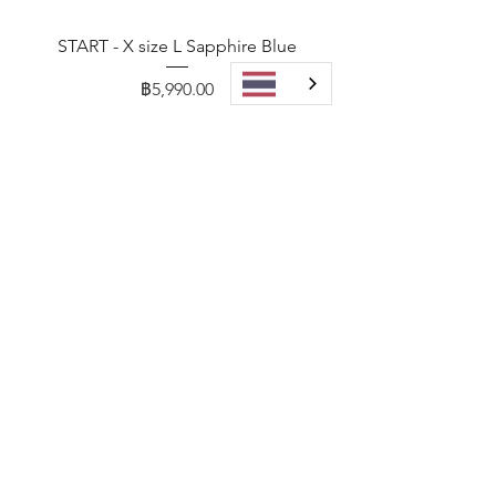
START - X size L Sapphire Blue
ราคา
฿5,990.00
เพิ่มลงในรถเข็น
START - X size L Charcoal Grey