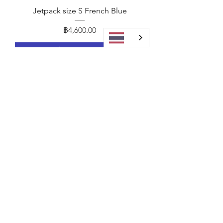
Jetpack size S French Blue
ราคา
฿4,600.00
เพิ่มลงในรถเข็น
Jetpack size S Super Black