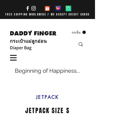
FREE SHIPPING WORLDWIDE / WE ACCEPT CREDIT CARDS
DADDY FiNGER
รถเข็น
กระเป๋าแม่ลูกอ่อน
Diaper Bag
Beginning of Happiness...
JETPACK
JETPACK SIZE S