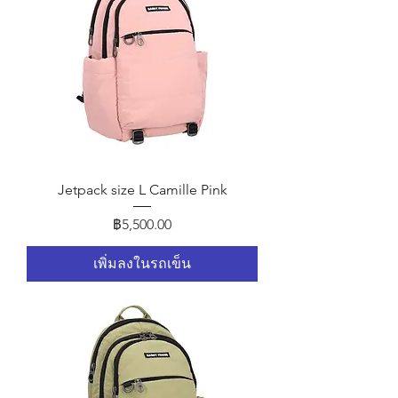
Jetpack size L Camille Pink
ราคา
฿5,500.00
เพิ่มลงในรถเข็น