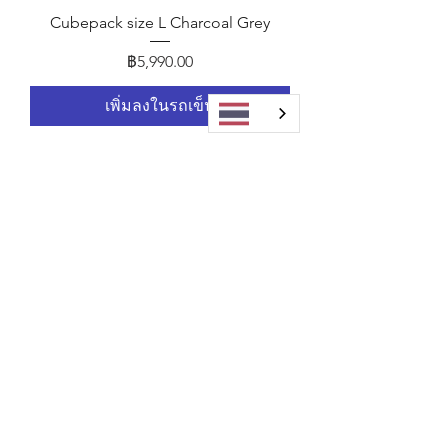
Cubepack size L Charcoal Grey
ราคา
฿5,990.00
เพิ่มลงในรถเข็น
Cubepack size L Peanut Brown