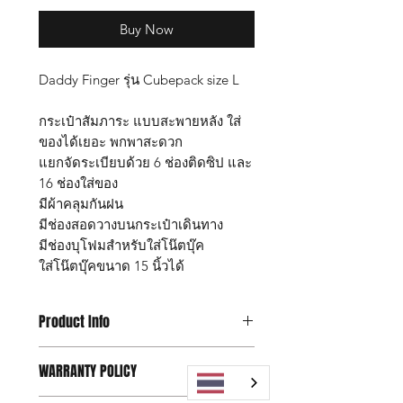
Buy Now
Daddy Finger รุ่น Cubepack size L
กระเป๋าสัมภาระ แบบสะพายหลัง ใส่
ของได้เยอะ พกพาสะดวก
แยกจัดระเบียบด้วย 6 ช่องติดซิป และ
16 ช่องใส่ของ
มีผ้าคลุมกันฝน
มีช่องสอดวางบนกระเป๋าเดินทาง
มีช่องบุโฟมสำหรับใส่โน๊ตบุ๊ค
ใส่โน๊ตบุ๊คขนาด 15 นิ้วได้
Product Info
กระเป๋า Daddy Finger รุ่น Cubepack
WARRANTY POLICY
size L
ขนาด กว้าง 18 x ยาว 29 x สูง 44 ซม.