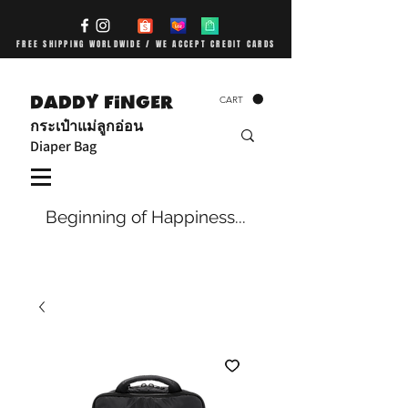
FREE SHIPPING WORLDWIDE / WE ACCEPT CREDIT CARDS
DADDY FiNGER
CART
กระเป๋าแม่ลูกอ่อน
Diaper Bag
Beginning of Happiness...