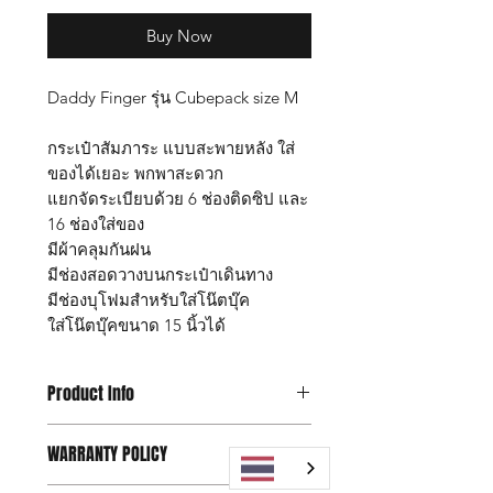
Buy Now
Daddy Finger รุ่น Cubepack size M
กระเป๋าสัมภาระ แบบสะพายหลัง ใส่
ของได้เยอะ พกพาสะดวก
แยกจัดระเบียบด้วย 6 ช่องติดซิป และ
16 ช่องใส่ของ
มีผ้าคลุมกันฝน
มีช่องสอดวางบนกระเป๋าเดินทาง
มีช่องบุโฟมสำหรับใส่โน๊ตบุ๊ค
ใส่โน๊ตบุ๊คขนาด 15 นิ้วได้
Product Info
กระเป๋า Daddy Finger รุ่น Cubepack
WARRANTY POLICY
size L
ขนาด กว้าง 16 x ยาว 27 x สูง 37 ซม.