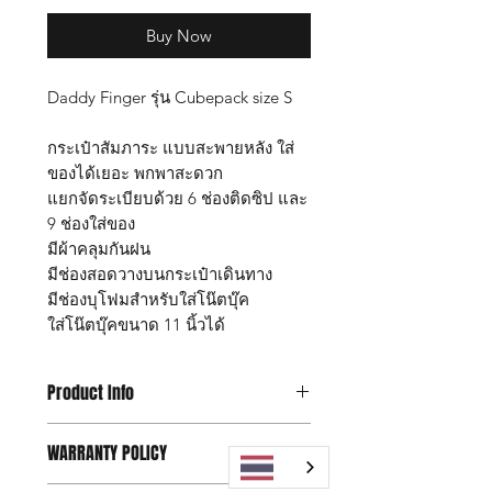
Buy Now
Daddy Finger รุ่น Cubepack size S
กระเป๋าสัมภาระ แบบสะพายหลัง ใส่
ของได้เยอะ พกพาสะดวก
แยกจัดระเบียบด้วย 6 ช่องติดซิป และ
9 ช่องใส่ของ
มีผ้าคลุมกันฝน
มีช่องสอดวางบนกระเป๋าเดินทาง
มีช่องบุโฟมสำหรับใส่โน๊ตบุ๊ค
ใส่โน๊ตบุ๊คขนาด 11 นิ้วได้
Product Info
กระเป๋า Daddy Finger รุ่น Cubepack
WARRANTY POLICY
size L
ขนาด กว้าง 12 x ยาว 22 x สูง 28 ซม.