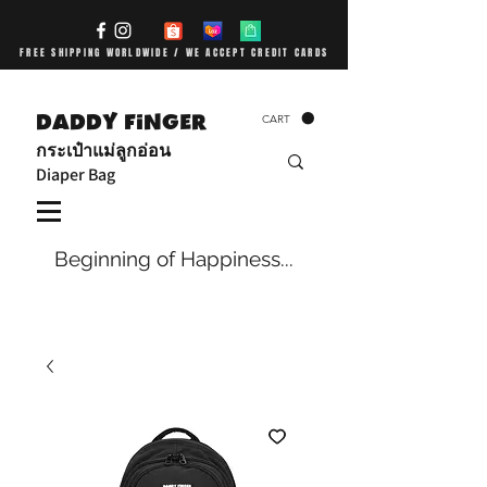
FREE SHIPPING WORLDWIDE / WE ACCEPT CREDIT CARDS
DADDY FiNGER
CART
กระเป๋าแม่ลูกอ่อน
Diaper Bag
Beginning of Happiness...