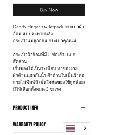
Buy Now
Daddy Finger รุ่น Jetpack กระเป๋าผ้า
อ้อม แบบสะพายหลัง
กระเป๋าแม่ลูกอ่อน กระเป๋าคุณแม่
กระเป๋าผ้าอ้อมที่มี 5 ช่องซิป แยก
สัดส่วน
เก็บของได้เป็นระเบียบ หาของง่าย
ผ้าด้านนอกกันน้ำ ผ้าด้านในเป็นผ้าทอ
ลายไม่พิมพ์สี (มั่นใจต่อของใช้ลูกน้อย)
มีให้เลือกทั้งหมด 3 ขนาด
PRODUCT INFO
กระเป๋า Daddy Finger รุ่น Jetpack size
WARRANTY POLICY
M
ขนาด กว้าง 17 x ยาว 25 x สูง 42 ซม.