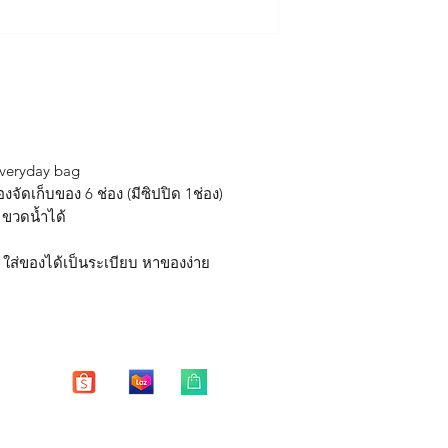
*หากสินค้าชำรุด มีตำ
ลูกน้อย
Free shipping in Tha
15 วัน หลังจากได้รับสิ
มีช่องจัดระเบียบรว
** บริการซ่อมฟรี 1 ปี 
น้ำหนักเบา
การชำระเงินไว้ยืนยัน
ตัวกระเป๋าและสายส
มีสายสะพาย cross
หมายเหตุ
สามารถถอดเก็บได้
**
บริการซ่อมฟรี หมาย
- ซิปแตก ซิปหลุด หัก 
อุปกรณ์เสริม(มาพร้อมส
Everyday bag
- ตะเข็บหลุด ปริแตก 
สายสะพายแบบยาว c
องจัดเก็บของ 6 ช่อง (มีซิปปิด 1ช่อง)
ม ขวดน้ำได้
บริการซ่อมฟรี "ไม่ร
- รอยฉีกขาดของตัวกระ
ของมีคม
ง ใส่ของได้เป็นระเบียบ หาของง่าย
- ตัวกระเป๋าเสียหายจ
- คราบ รอยเปื้อย รอย
"การซ่อมแซม"
จะทำให
กลับมาใช้งานได้ปกติ 
ได้"
Enter your email here