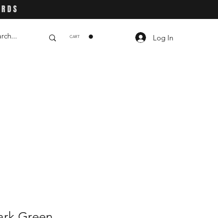
ARDS
Log In
CART
ark Green