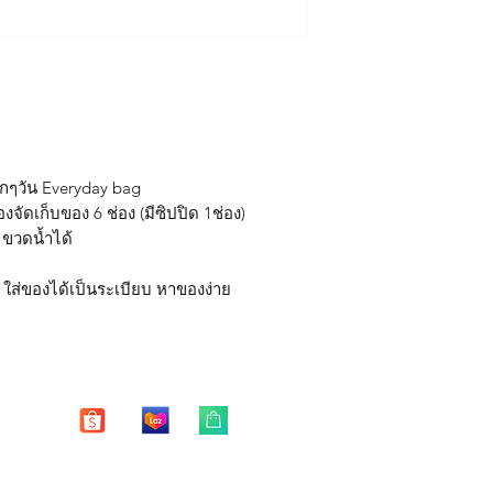
*หากสินค้าชำรุด มีตำ
มีช่องจัดระเบียบรว
Free shipping in Tha
15 วัน หลังจากได้รับสิ
น้ำหนักเบา
** บริการซ่อมฟรี 1 ปี 
ตัวกระเป๋าและสายส
การชำระเงินไว้ยืนยัน
มีสายสะพาย cross
สามารถถอดเก็บได้
หมายเหตุ
อุปกรณ์เสริม(มาพร้อมส
**
บริการซ่อมฟรี หมาย
สายสะพายแบบยาว c
- ซิปแตก ซิปหลุด หัก 
ุกๆวัน Everyday bag
- ตะเข็บหลุด ปริแตก 
องจัดเก็บของ 6 ช่อง (มีซิปปิด 1ช่อง)
ม ขวดน้ำได้
บริการซ่อมฟรี "ไม่ร
- รอยฉีกขาดของตัวกระ
ของมีคม
ง ใส่ของได้เป็นระเบียบ หาของง่าย
- ตัวกระเป๋าเสียหายจ
- คราบ รอยเปื้อย รอย
"การซ่อมแซม"
จะทำให
กลับมาใช้งานได้ปกติ 
ได้"
Enter your email here