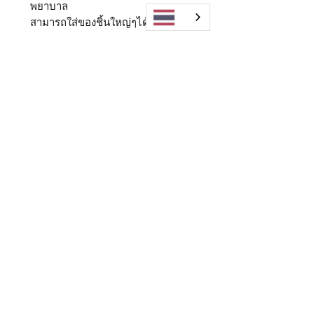
พยาบาล
สามารถใส่ของชิ้นใหญ่ๆได้ เช่นห่วง
ยาง ของเล่นลูก รองเท้า
ใช้เป็นกระเป๋าโกย เก็บตกของใช้ต่างๆ
แบบรีบๆ
Shop
FAQ
About Us
Shipping & Returns
Blog
Warranty
Contact
Store Policy
Payment Methods
Enter your email here