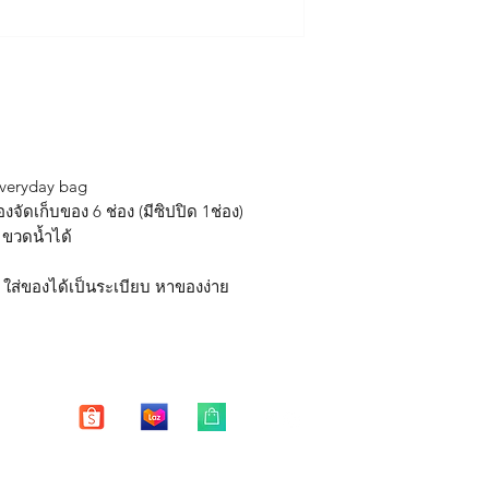
*หากสินค้าชำรุด มีตำ
มีช่องจัดระเบียบรว
Free shipping in Tha
15 วัน หลังจากได้รับสิ
น้ำหนักเบา
** บริการซ่อมฟรี 1 ปี 
ตัวกระเป๋าและสายส
การชำระเงินไว้ยืนยัน
มีสายสะพาย cross
สามารถถอดเก็บได้
หมายเหตุ
อุปกรณ์เสริม(มาพร้อมส
**
บริการซ่อมฟรี หมาย
สายสะพายแบบยาว c
- ซิปแตก ซิปหลุด หัก 
Everyday bag
- ตะเข็บหลุด ปริแตก 
องจัดเก็บของ 6 ช่อง (มีซิปปิด 1ช่อง)
ม ขวดน้ำได้
บริการซ่อมฟรี "ไม่ร
- รอยฉีกขาดของตัวกระ
ของมีคม
ง ใส่ของได้เป็นระเบียบ หาของง่าย
- ตัวกระเป๋าเสียหายจ
- คราบ รอยเปื้อย รอย
"การซ่อมแซม"
จะทำให
กลับมาใช้งานได้ปกติ 
ได้"
Enter your email here