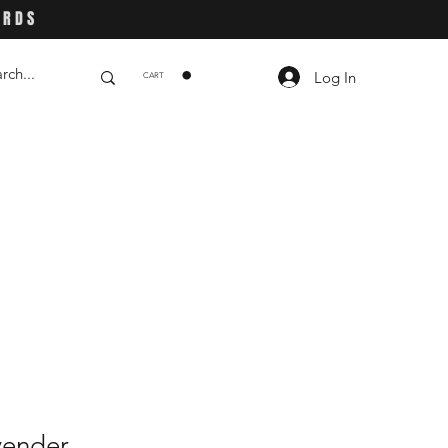
ARDS
Log In
CART
vender