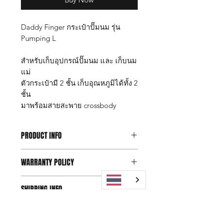
Daddy Finger กระเป๋าปั๊มนม รุ่น
Pumping L
สำหรับเก็บอุปกรณ์ปั๊มนม และ เก็บนม
แม่
ตัวกระเป๋ามี 2 ชั้น เก็บอุณหภูมิได้ทั้ง 2
ชั้น
มาพร้อมสายสะพาย crossbody
PRODUCT INFO
กระเป๋าปั๊มนม Daddy Finger รุ่น
WARRANTY POLICY
Pumping L
ขนาด กว้าง 22 x ยาว 28 x สูง 36 ซม.
Replacement within 15 days,
SHIPPING INFO
1 years for free Repairing
คุณสมบัติ
ด้านนอก ทำจากผ้าไนล่อน กันน้ำ
Free Shipping in Thailand
*หากสินค้าชำรุด มีตำหนิ สามารถ
100%