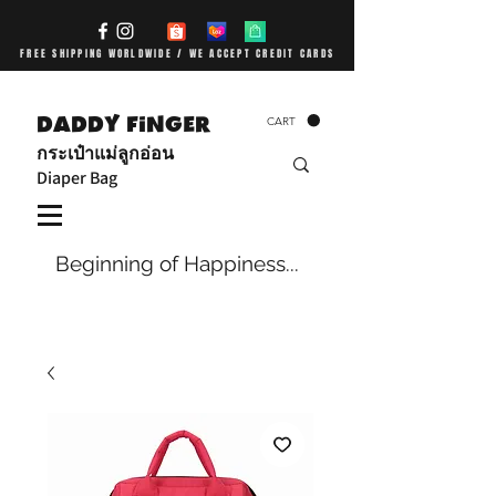
FREE SHIPPING WORLDWIDE / WE ACCEPT CREDIT CARDS
DADDY FiNGER
CART
กระเป๋าแม่ลูกอ่อน
Diaper Bag
Beginning of Happiness...