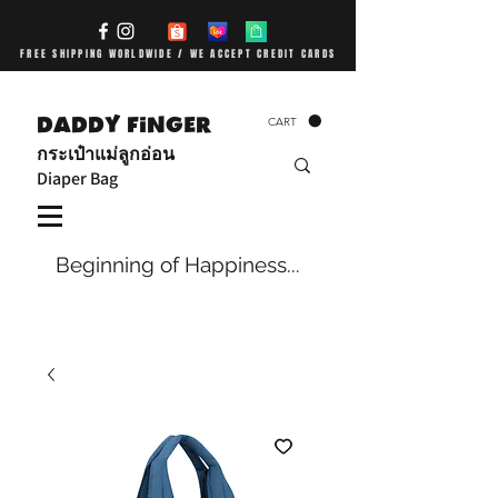
FREE SHIPPING WORLDWIDE / WE ACCEPT CREDIT CARDS
DADDY FiNGER
CART
กระเป๋าแม่ลูกอ่อน
Diaper Bag
Beginning of Happiness...