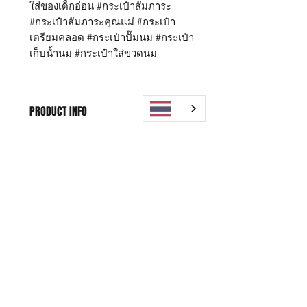
ใส่ของเด็กอ่อน #กระเป๋าสัมภาระ
#กระเป๋าสัมภาระคุณแม่ #กระเป๋า
เตรียมคลอด #กระเป๋าปั๊มนม #กระเป๋า
เก็บน้ำนม #กระเป๋าใส่ขวดนม
PRODUCT INFO
กระเป๋า Daddy Finger รุ่น Start-X
WARRANTY POLICY
ขนาด กว้าง 17 x ยาว 39 x สูง 31 ซม.
Start คุณสมบัติ
Replacement within 15 days,
ด้านนอกเป็นผ้าไนล่อนพิเศษ กันน้ำ
SHIPPING INFO
1 years for free Repairing
100%
ด้านใน เป็นผ้าทอมือ ไม่พิมพ์สี
Free shipping worldwide
*หากสินค้าชำรุด มีตำหนิ สามารถ
มี 3 ช่องใหญ่ แยกสัดส่วน หาของ
เปลี่ยนสินค้าได้ภายใน 15 วัน หลังจาก
ง่าย
ได้รับสินค้า
มีช่องใส่ของรวม 18 ช่อง (เพิ่มช่อง
** บริการซ่อมฟรี 1 ปี นับจากวันที่
ด้านหน้า และ ช่องด้านหลัง
Shop
FAQ
ซื้อ (โปรดเก็บหลักฐานการชำระเงินไว้
กระเป๋า)***
ยืนยัน)
About Us
Shipping & Returns
มีที่แขวนผ้าด้านนอก