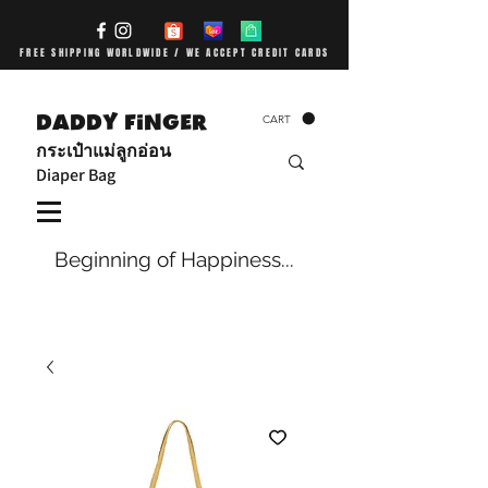
FREE SHIPPING WORLDWIDE / WE ACCEPT CREDIT CARDS
DADDY FiNGER
CART
กระเป๋าแม่ลูกอ่อน
Diaper Bag
Beginning of Happiness...