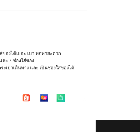
มีช่องใหญ่ 2 ช่อง
Free Shipping in Tha
*หากสินค้าชำรุด มีตำ
มีช่องจัดใส่ของรวม
15 วัน หลังจากได้รับสิ
ด้านหน้ามีช่องเล็ก 
** บริการซ่อมฟรี 1 ปี 
ด้านหลังมีช่องสอ
การชำระเงินไว้ยืนยัน
เป็นช่องใส่ของ
หมายเหตุ
**
บริการซ่อมฟรี หมาย
 ใส่ของได้เยอะ เบา พกพาสะดวก
- ซิปแตก ซิปหลุด หัก 
 และ 7 ช่องใส่ของ
- ตะเข็บหลุด ปริแตก 
ระเป๋าเดินทาง และ เป็นช่องใส่ของได้
บริการซ่อมฟรี "ไม่ร
- รอยฉีกขาดของตัวกระ
ของมีคม
- ตัวกระเป๋าเสียหายจ
- คราบ รอยเปื้อย รอย
"การซ่อมแซม"
จะทำให
Enter your email here
กลับมาใช้งานได้ปกติ 
eturns
ได้"