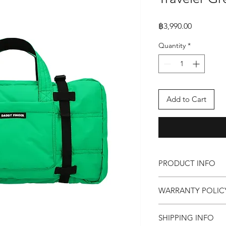
Price
฿3,990.00
Quantity
*
Add to Cart
PRODUCT INFO
กระเป๋า Daddy Finger 
WARRANTY POLI
ขนาด กว้าง 20 x ยาว 5
คุณสมบัติ
Replacement within 
ด้านนอก ทำจากผ้า
SHIPPING INFO
1 years for free Repai
ด้านในเป็นผ้าโพลี